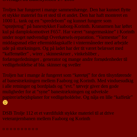
Troljen har fungeret i mange sammenhænge. Den har kunnet flytte
et stykke materiel fra et sted til et andet. Den har haft monteret en
1000 L. tank og en “spredebom” og kunnet fungere som
“sprøjtetog” på banestykket Faaborg-Korinth. Kranarmen har løftet
kul på damplokomotivet F657. Har været “rangermaskine” i Korinth
under noget nødvendigt Overkørsels-reparation. “Varmestue” for
middagsmad eller eftermiddagskaffe i vintermåneder med arbejde
ude på strækningen. Og på ladet har der tit været belæsset med
“kaffemøller” , wirer , skinneskruer , vinkelsliber ,
forlængerledninger , generator og mange andre fornødenheder til
vedligeholdelse af bla. skinner og sveller
Troljen har i mange år fungeret som “køretøj” for den tilsynførende
af banestrækningen mellem Faaborg og Korinth. Med vinduesudkig
i alle retninger og bordplads og “evt.” tørvejr giver den gode
muligheder for at “syne” banestrækningen og udveksle
papirer/arbejdsplaner for vedligeholdelse. Og nåja en lille “kaffetår”
DSB Trolje 112 et et værdifuldt stykke materiel til at drive
veteranjernbanen mellem Faaborg og Korinth
¤ ¤ ¤ ¤ ¤ ¤ ¤ ¤ ¤ ¤