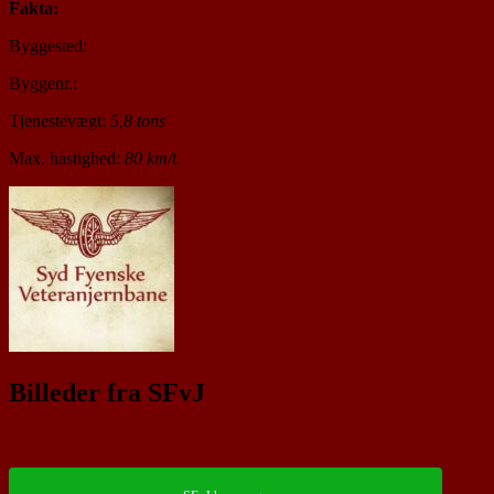
Fakta:
Byggested:
Byggenr.:
Tjenestevægt:
5,8 tons
Max. hastighed:
80 km/t.
Billeder fra SFvJ