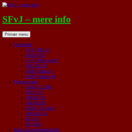
Hop
til
indhold
SFvJ – mere info
Søg
Primær menu
Trækkraft
VLTJ ML12
DSB F657
VLTJ M6 og M5
OHJ DL39
DSB Traktor 3
DSB Traktor 49
Personvogne
DSB CL1586
HTJ C35
OKMJ C9
OKMJ J81
DSB CLE1681
OKMJ A11
SFJ A3
SFJ B21
Post- og rejsegodsvogne