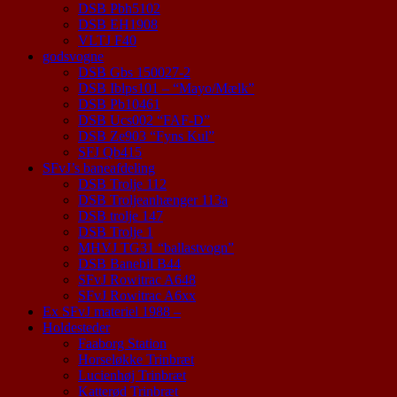
DSB Pbh5102
DSB EH1908
VLTJ F40
godsvogne
DSB Gbs 150027-2
DSB Iblps101 – “Mayo/Mælk”
DSB Pb10461
DSB Ucs002 “FAF-D”
DSB Ze903 “Fyns Kul”
SFJ Qb415
SFvJ’s baneafdeling
DSB Trolje 112
DSB Troljeanhænger 113a
DSB trolje 147
DSB Trolje 1
MHVJ TG31 “ballastvogn”
DSB Banebil B44
SFvJ Rowitrac A648
SFvJ Rowitrac A6xx
Ex SFvJ materiel 1988 –
Holdesteder
Faaborg Station
Horseløkke Trinbræt
Lucienhøj Trinbræt
Katterød Trinbræt