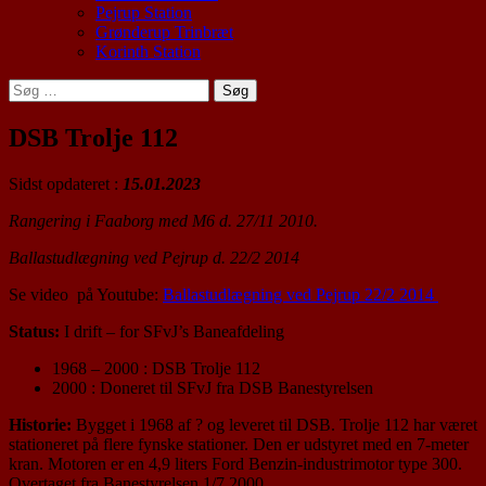
Pejrup Station
Grønderup Trinbræt
Korinth Station
Søg
efter:
DSB Trolje 112
Sidst opdateret :
15.01.2023
Rangering i Faaborg med M6 d. 27/11 2010.
Ballastudlægning ved Pejrup d. 22/2 2014
Se video på Youtube:
Ballastudlægning ved Pejrup 22/2 2014
Status:
I drift – for SFvJ’s Baneafdeling
1968 – 2000 : DSB Trolje 112
2000 : Doneret til SFvJ fra DSB Banestyrelsen
Historie:
Bygget i 1968 af ? og leveret til DSB. Trolje 112 har været
stationeret på flere fynske stationer. Den er udstyret med en 7-meter
kran. Motoren er en 4,9 liters Ford Benzin-industrimotor type 300.
Overtaget fra Banestyrelsen 1/7 2000