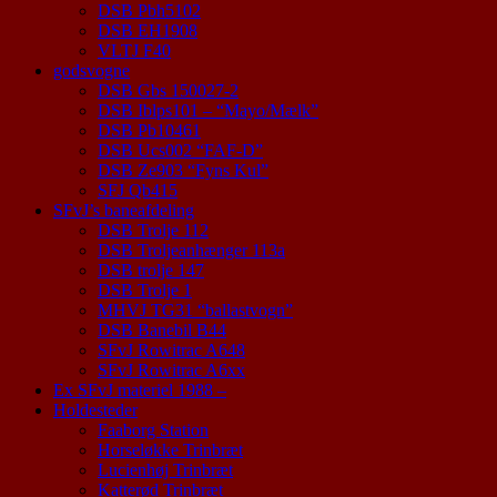
DSB Pbh5102
DSB EH1908
VLTJ F40
godsvogne
DSB Gbs 150027-2
DSB Iblps101 – “Mayo/Mælk”
DSB Pb10461
DSB Ucs002 “FAF-D”
DSB Ze903 “Fyns Kul”
SFJ Qb415
SFvJ’s baneafdeling
DSB Trolje 112
DSB Troljeanhænger 113a
DSB trolje 147
DSB Trolje 1
MHVJ TG31 “ballastvogn”
DSB Banebil B44
SFvJ Rowitrac A648
SFvJ Rowitrac A6xx
Ex SFvJ materiel 1988 –
Holdesteder
Faaborg Station
Horseløkke Trinbræt
Lucienhøj Trinbræt
Katterød Trinbræt