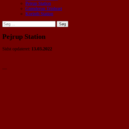
Pejrup Station
Grønderup Trinbræt
Korinth Station
Søg
efter:
Pejrup Station
Sidst opdateret:
13.03.2022
—