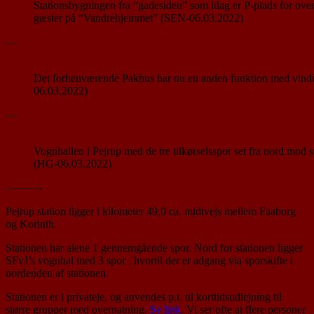
Stationsbygningen fra “gadesiden” som idag er P-plads for ove
gæster på “Vandrehjemmet” (SEN-06.03.2022)
—
Det forhenværende Pakhus har nu en anden funktion med vind
06.03.2022)
—
Vognhallen i Pejrup med de tre tilkørselsspor set fra nord mod 
(HG-06.03.2022)
———-
Pejrup station ligger i kilometer 49,0 ca. midtvejs mellem Faaborg
og Korinth.
Stationen har alene 1 gennemgående spor. Nord for stationen ligger
SFvJ’s vognhal med 3 spor , hvortil der er adgang via sporskifte i
nordenden af stationen.
Stationen er i privateje, og anvendes p.t. til korttidsudlejning til
større grupper med overnatning.
Se link
. Vi ser ofte at flere personer