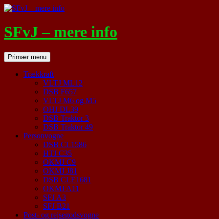
Hop
til
indhold
SFvJ – mere info
Søg
Primær menu
Trækkraft
VLTJ ML12
DSB F657
VLTJ M6 og M5
OHJ DL39
DSB Traktor 3
DSB Traktor 49
Personvogne
DSB CL1586
HTJ C35
OKMJ C9
OKMJ J81
DSB CLE1681
OKMJ A11
SFJ A3
SFJ B21
Post- og rejsegodsvogne