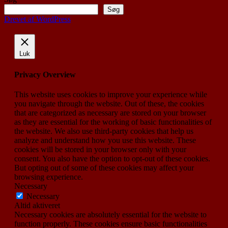
Søg
Drevet af WordPress
Luk
Privacy Overview
This website uses cookies to improve your experience while
you navigate through the website. Out of these, the cookies
that are categorized as necessary are stored on your browser
as they are essential for the working of basic functionalities of
the website. We also use third-party cookies that help us
analyze and understand how you use this website. These
cookies will be stored in your browser only with your
consent. You also have the option to opt-out of these cookies.
But opting out of some of these cookies may affect your
browsing experience.
Necessary
Necessary
Altid aktiveret
Necessary cookies are absolutely essential for the website to
function properly. These cookies ensure basic functionalities