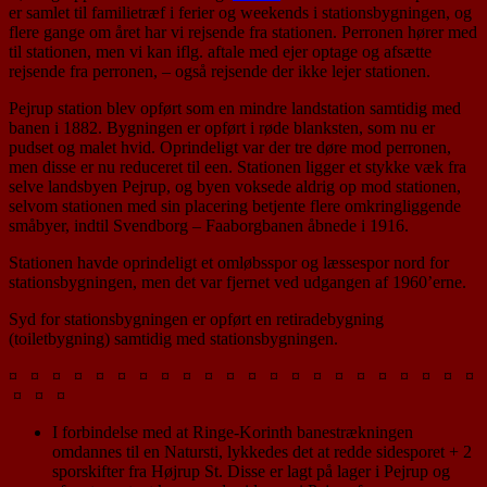
er samlet til familietræf i ferier og weekends i stationsbygningen, og
flere gange om året har vi rejsende fra stationen. Perronen hører med
til stationen, men vi kan iflg. aftale med ejer optage og afsætte
rejsende fra perronen, – også rejsende der ikke lejer stationen.
Pejrup station blev opført som en mindre landstation samtidig med
banen i 1882. Bygningen er opført i røde blanksten, som nu er
pudset og malet hvid. Oprindeligt var der tre døre mod perronen,
men disse er nu reduceret til een. Stationen ligger et stykke væk fra
selve landsbyen Pejrup, og byen voksede aldrig op mod stationen,
selvom stationen med sin placering betjente flere omkringliggende
småbyer, indtil Svendborg – Faaborgbanen åbnede i 1916.
Stationen havde oprindeligt et omløbsspor og læssespor nord for
stationsbygningen, men det var fjernet ved udgangen af 1960’erne.
Syd for stationsbygningen er opført en retiradebygning
(toiletbygning) samtidig med stationsbygningen.
¤ ¤ ¤ ¤ ¤ ¤ ¤ ¤ ¤ ¤ ¤ ¤ ¤ ¤ ¤ ¤ ¤ ¤ ¤ ¤ ¤ ¤
¤ ¤ ¤
I forbindelse med at Ringe-Korinth banestrækningen
omdannes til en Natursti, lykkedes det at redde sidesporet + 2
sporskifter fra Højrup St. Disse er lagt på lager i Pejrup og