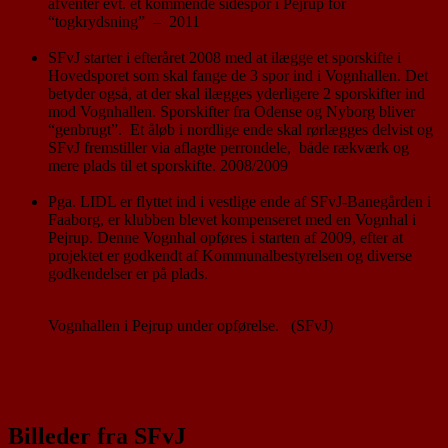
afventer evt. et kommende sidespor i Pejrup for
“togkrydsning” – 2011
SFvJ starter i efteråret 2008 med at ilægge et sporskifte i
Hovedsporet som skal fange de 3 spor ind i Vognhallen. Det
betyder også, at der skal ilægges yderligere 2 sporskifter ind
mod Vognhallen. Sporskifter fra Odense og Nyborg bliver
“genbrugt”. Et åløb i nordlige ende skal rørlægges delvist og
SFvJ fremstiller via aflagte perrondele, både rækværk og
mere plads til et sporskifte. 2008/2009
Pga. LIDL er flyttet ind i vestlige ende af SFvJ-Banegården i
Faaborg, er klubben blevet kompenseret med en Vognhal i
Pejrup. Denne Vognhal opføres i starten af 2009, efter at
projektet er godkendt af Kommunalbestyrelsen og diverse
godkendelser er på plads.
Vognhallen i Pejrup under opførelse. (SFvJ)
Billeder fra SFvJ