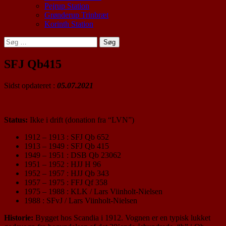
Pejrup Station
Grønderup Trinbræt
Korinth Station
Søg
efter:
SFJ Qb415
Sidst opdateret :
05.07.2021
Status:
Ikke i drift (donation fra “LVN”)
1912 – 1913 : SFJ Qb 652
1913 – 1949 : SFJ Qb 415
1949 – 1951 : DSB Qb 23062
1951 – 1952 : HJJ H 96
1952 – 1957 : HJJ Qb 343
1957 – 1975 : FFJ Qf 358
1975 – 1988 : KLK / Lars Viinholt-Nielsen
1988 : SFvJ / Lars Viinholt-Nielsen
Historie:
Bygget hos Scandia i 1912. Vognen er en typisk lukket