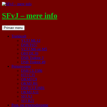
Hop
til
indhold
SFvJ – mere info
Søg
Primær menu
Trækkraft
VLTJ ML12
DSB F657
VLTJ M6 og M5
OHJ DL39
DSB Traktor 3
DSB Traktor 49
Personvogne
DSB CL1586
HTJ C35
OKMJ C9
OKMJ J81
DSB CLE1681
OKMJ A11
SFJ A3
SFJ B21
Post- og rejsegodsvogne