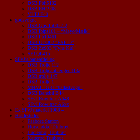
DSB Pbh5102
DSB EH1908
VLTJ F40
godsvogne
DSB Gbs 150027-2
DSB Iblps101 – “Mayo/Mælk”
DSB Pb10461
DSB Ucs002 “FAF-D”
DSB Ze903 “Fyns Kul”
SFJ Qb415
SFvJ’s baneafdeling
DSB Trolje 112
DSB Troljeanhænger 113a
DSB trolje 147
DSB Trolje 1
MHVJ TG31 “ballastvogn”
DSB Banebil B44
SFvJ Rowitrac A648
SFvJ Rowitrac A6xx
Ex SFvJ materiel 1988 –
Holdesteder
Faaborg Station
Horseløkke Trinbræt
Lucienhøj Trinbræt
Katterød Trinbræt