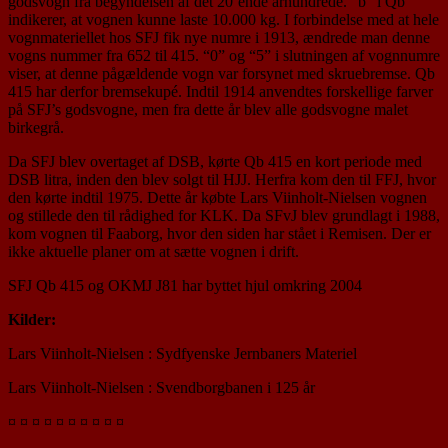
godsvogn fra begyndelsen af det 20’ende århundrede. “b” i Qb
indikerer, at vognen kunne laste 10.000 kg. I forbindelse med at hele
vognmateriellet hos SFJ fik nye numre i 1913, ændrede man denne
vogns nummer fra 652 til 415. “0” og “5” i slutningen af vognnumre
viser, at denne pågældende vogn var forsynet med skruebremse. Qb
415 har derfor bremsekupé. Indtil 1914 anvendtes forskellige farver
på SFJ’s godsvogne, men fra dette år blev alle godsvogne malet
birkegrå.
Da SFJ blev overtaget af DSB, kørte Qb 415 en kort periode med
DSB litra, inden den blev solgt til HJJ. Herfra kom den til FFJ, hvor
den kørte indtil 1975. Dette år købte Lars Viinholt-Nielsen vognen
og stillede den til rådighed for KLK. Da SFvJ blev grundlagt i 1988,
kom vognen til Faaborg, hvor den siden har stået i Remisen. Der er
ikke aktuelle planer om at sætte vognen i drift.
SFJ Qb 415 og OKMJ J81 har byttet hjul omkring 2004
Kilder:
Lars Viinholt-Nielsen : Sydfyenske Jernbaners Materiel
Lars Viinholt-Nielsen : Svendborgbanen i 125 år
¤ ¤ ¤ ¤ ¤ ¤ ¤ ¤ ¤ ¤